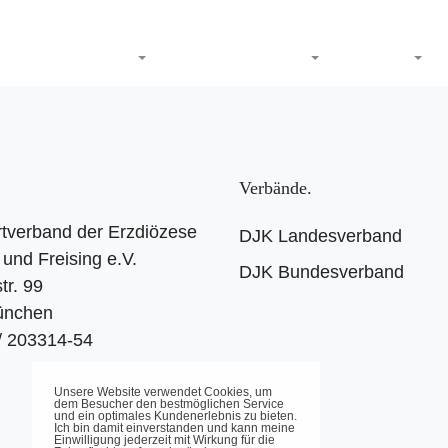
DJK-Sportverband
Termine
Sport
Service
Verbände
tverband der Erzdiözese
DJK Landesverband
und Freising e.V.
DJK Bundesverband
tr. 99
ünchen
 / 203314-54