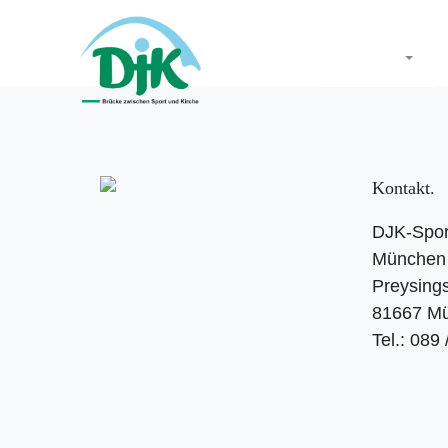
Startseite
Kontakt
DJK-Spor
München 
Preysings
81667 M
Tel.: 089