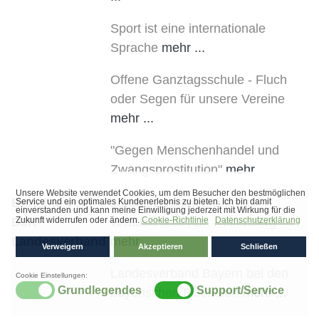
Sport ist eine internationale
Sprache
mehr ...
Offene Ganztagsschule - Fluch
oder Segen für unsere Vereine
mehr ...
"Gegen Menschenhandel und
Zwangsprostitution"
mehr
Berichte vom
Landesverband Bayern
DJK-
verabschiedet Dr. Reifenberg
Landesverband
mehr ...
Landesverband Bayern bei den
bayerischen Bischöfen
mehr ...