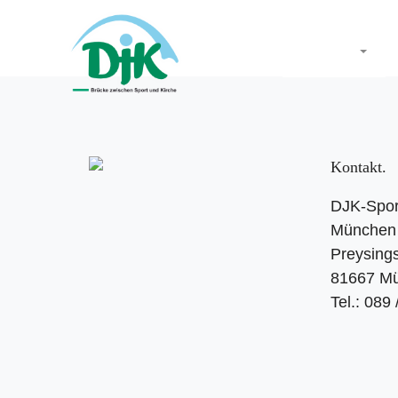
Startseite
Kontakt
DJK-Spor
München 
Preysings
81667 M
Tel.: 089