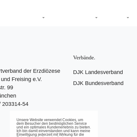
DJK-Sportverband
Termine
Sport
Service
Verbände
tverband der Erzdiözese
DJK Landesverband
und Freising e.V.
DJK Bundesverband
tr. 99
ünchen
 / 203314-54