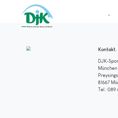
Startseite
Kontakt
DJK-Spor
München u
Preysings
81667 Mü
Tel.: 089