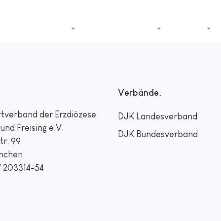
DJK-Sportverband
Termine
Sport
Service
Verbände
tverband der Erzdiözese
DJK Landesverband
nd Freising e.V.
DJK Bundesverband
tr. 99
nchen
 / 203314-54