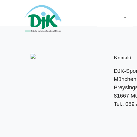
Startseite
Kontakt
DJK-Spor
München 
Preysings
81667 M
Tel.: 089