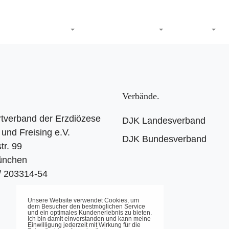
DJK-Sportverband
Termine
Sport
Service
Verbände
tverband der Erzdiözese
DJK Landesverband
und Freising e.V.
DJK Bundesverband
tr. 99
ünchen
 / 203314-54