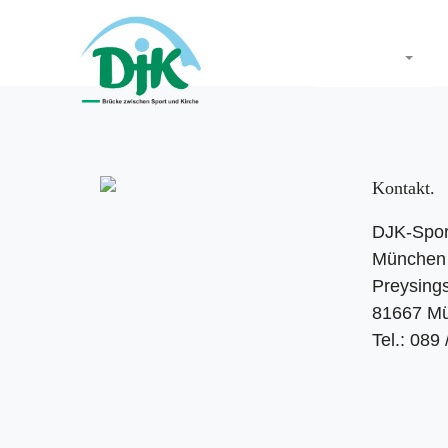
Startseite
Kontakt
DJK-Spor
München 
Preysings
81667 M
Tel.: 089