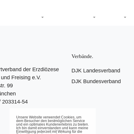
DJK-Sportverband
Termine
Sport
Service
Verbände
tverband der Erzdiözese
DJK Landesverband
und Freising e.V.
DJK Bundesverband
tr. 99
ünchen
 / 203314-54