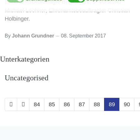
Ehrenamtsbeauftragte Brigitte Ertl, 1. Vorstand
Michael Lechner, Ehrenamtsbeauftragter Christian
Holbinger.
By
Johann Grundner
08. September 2017
Unterkategorien
Uncategorised
84
85
86
87
88
89
90