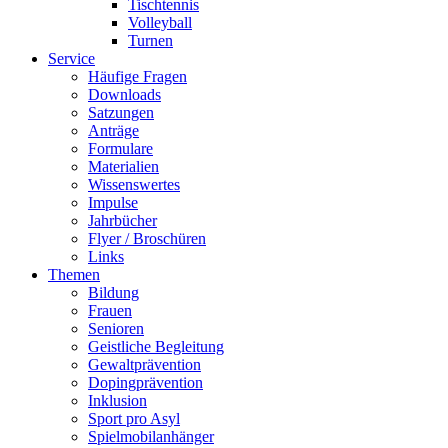
Tischtennis
Volleyball
Turnen
Service
Häufige Fragen
Downloads
Satzungen
Anträge
Formulare
Materialien
Wissenswertes
Impulse
Jahrbücher
Flyer / Broschüren
Links
Themen
Bildung
Frauen
Senioren
Geistliche Begleitung
Gewaltprävention
Dopingprävention
Inklusion
Sport pro Asyl
Spielmobilanhänger