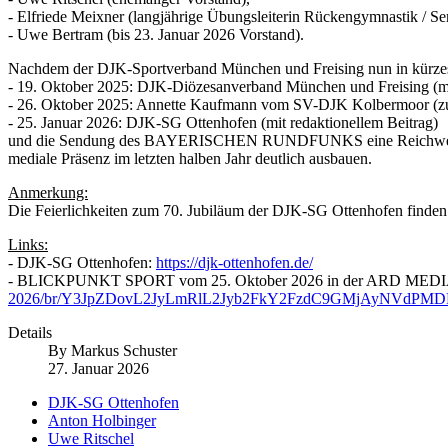
- Elfriede Meixner (langjährige Übungsleiterin Rückengymnastik / S
- Uwe Bertram (bis 23. Januar 2026 Vorstand).
Nachdem der DJK-Sportverband München und Freising nun in kürz
- 19. Oktober 2025: DJK-Diözesanverband München und Freising (mit
- 26. Oktober 2025: Annette Kaufmann vom SV-DJK Kolbermoor (z
- 25. Januar 2026: DJK-SG Ottenhofen (mit redaktionellem Beitrag)
und die Sendung des BAYERISCHEN RUNDFUNKS eine Reichweite vo
mediale Präsenz im letzten halben Jahr deutlich ausbauen.
Anmerkung:
Die Feierlichkeiten zum 70. Jubiläum der DJK-SG Ottenhofen finden a
Links:
- DJK-SG Ottenhofen:
https://djk-ottenhofen.de/
- BLICKPUNKT SPORT vom 25. Oktober 2026 in der ARD ME
2026/br/Y3JpZDovL2JyLmRlL2Jyb2FkY2FzdC9GMjAyNVdP
Details
By
Markus Schuster
27. Januar 2026
DJK-SG Ottenhofen
Anton Holbinger
Uwe Ritschel