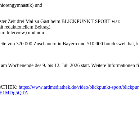
eniorengymnastik) und
ester Zeit drei Mal zu Gast beim BLICKPUNKT SPORT war:
 redaktionellem Beitrag),
um Interview) und nun
n 370.000 Zuschauern in Bayern und 510.000 bundesweit hat, kon
m Wochenende des 9. bis 12. Juli 2026 statt. Weitere Informationen f
DIATHEK:
https://www.ardmediathek.de/video/blickpunkt-sport/blickpu
MDE1MDg5QTA