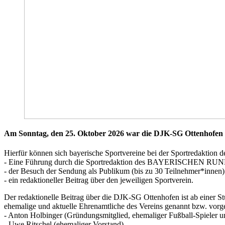
Am Sonntag, den 25. Oktober 2026 war die DJK-SG Otte
Hierfür können sich bayerische Sportvereine bei der Sportreda
- Eine Führung durch die Sportredaktion des BAYERISCHEN R
- der Besuch der Sendung als Publikum (bis zu 30 Teilnehmer*innen)
- ein redaktioneller Beitrag über den jeweiligen Sportverein.
Der redaktionelle Beitrag über die DJK-SG Ottenhofen ist ab ein
ehemalige und aktuelle Ehrenamtliche des Vereins genannt bzw. vorges
- Anton Holbinger (Gründungsmitglied, ehemaliger Fußball-Spieler u
- Uwe Ritschel (ehemaliger Vorstand),