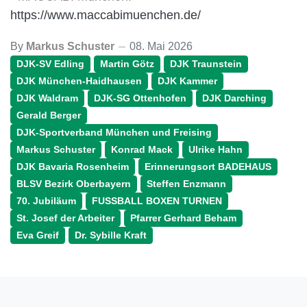
https://www.maccabimuenchen.de/
By
Markus Schuster
08. Mai 2026
DJK-SV Edling
Martin Götz
DJK Traunstein
DJK München-Haidhausen
DJK Kammer
DJK Waldram
DJK-SG Ottenhofen
DJK Darching
Gerald Berger
DJK-Sportverband München und Freising
Markus Schuster
Konrad Mack
Ulrike Hahn
DJK Bavaria Rosenheim
Erinnerungsort BADEHAUS
BLSV Bezirk Oberbayern
Steffen Enzmann
70. Jubiläum
FUSSBALL BOXEN TURNEN
St. Josef der Arbeiter
Pfarrer Gerhard Beham
Eva Greif
Dr. Sybille Kraft