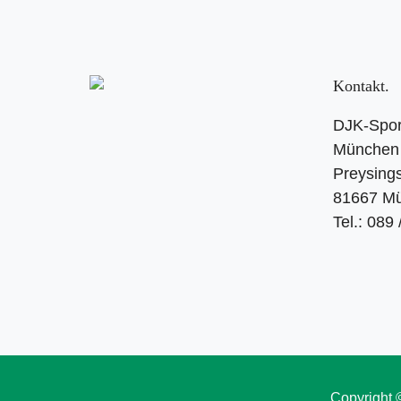
Kontakt
DJK-Spor
München 
Preysings
81667 M
Tel.: 089
Copyright 