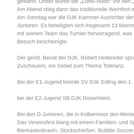
gewann. Dritter wurde die „Lüftei-Hüttn“ vor den
Am Abend stieg dann das traditionelle Weinfest 
Am Sonntag war die DJK Kammer Ausrichter der 
Junioren. Es beteiligten sich insgesamt 13 Mann
mit seinem Team das Turnier hervorragend, was
Besuch bescheinigte.
Der geistl. Beirat der DJK, Robert Hintereder s
Zuschauern, ein Gebet zum Thema Toleranz.
Bei der E1-Jugend konnte SV DJK Edling den 1. P
bei der E2-Jugend SB DJK Rosenheim.
Bei den D-Junioren, die in Kolbermoor den Meis
Das Vereinsfest klang mit einem Familien- und S
Bierkastenkraxln, Stockschießen, Bubble-Soccer