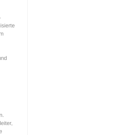
-
isierte
em
und
n.
eiter,
e