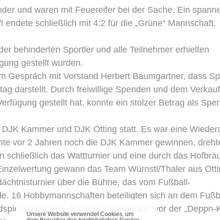
der und waren mit Feuereifer bei der Sache. Ein spann
 endete schließlich mit 4:2 für die „Grüne“ Mannschaft.
er behinderten Sportler und alle Teilnehmer erhielten
ügung gestellt wurden.
im Gespräch mit Vorstand Herbert Baumgartner, dass Spo
tag darstellt. Durch freiwillige Spenden und dem Verkau
rfügung gestellt hat, konnte ein stolzer Betrag als Spe
e DJK Kammer und DJK Otting statt. Es war eine Wieder
onnte vor 2 Jahren noch die DJK Kammer gewinnen, dreht
 schließlich das Wattturnier und eine durch das Hofbr
 Einzelwertung gewann das Team Würnstl/Thaler aus Otti
htnisturnier über die Bühne, das vom Fußball-
rde. 16 Hobbymannschaften beteiligten sich an dem Fußb
dspiel schließlich „Stefans Dreamteam“ vor der „Deppn-