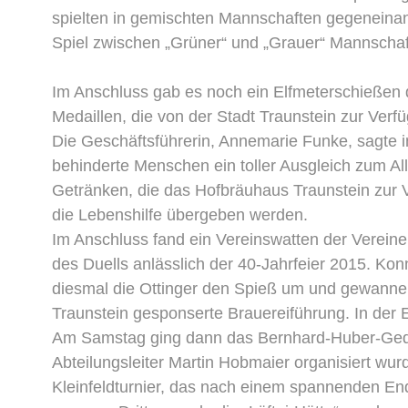
spielten in gemischten Mannschaften gegeneinan
Spiel zwischen „Grüner“ und „Grauer“ Mannschaft
Im Anschluss gab es noch ein Elfmeterschießen d
Medaillen, die von der Stadt Traunstein zur Verf
Die Geschäftsführerin, Annemarie Funke, sagte 
behinderte Menschen ein toller Ausgleich zum All
Getränken, die das Hofbräuhaus Traunstein zur Ve
die Lebenshilfe übergeben werden.
Im Anschluss fand ein Vereinswatten der Verein
des Duells anlässlich der 40-Jahrfeier 2015. K
diesmal die Ottinger den Spieß um und gewannen
Traunstein gesponserte Brauereiführung. In der
Am Samstag ging dann das Bernhard-Huber-Gedäc
Abteilungsleiter Martin Hobmaier organisiert wu
Kleinfeldturnier, das nach einem spannenden En