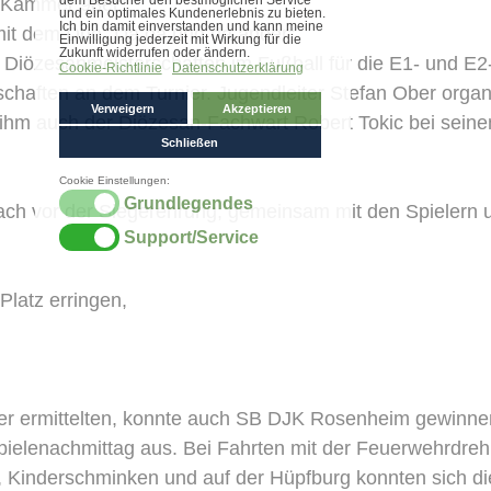
 „Kammer 98er“.
mit dem Duo „Da oa und da ander“.
Diözesanmeisterschaften im Fußball für die E1- und E2
schaften an dem Turnier. Jugendleiter Stefan Ober organ
 ihm auch der Diözesan-Fachwart Robert Tokic bei sein
prach vor der Siegerehrung, gemeinsam mit den Spielern 
latz erringen,
ter ermittelten, konnte auch SB DJK Rosenheim gewinne
pielenachmittag aus. Bei Fahrten mit der Feuerwehrdrehl
, Kinderschminken und auf der Hüpfburg konnten sich di