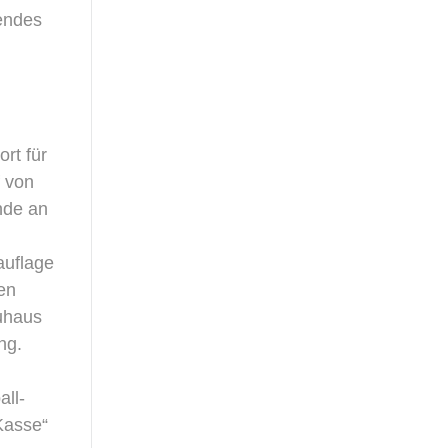
endes
rt für
f von
nde an
auflage
en
äuhaus
ng.
all-
Kasse“