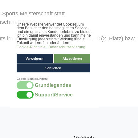
Sports Meisterschaft statt.
rischen DJK-Vereinen.
im Wert von 300,- € (1. Platz), 200,- € (2. Platz) bzw. 