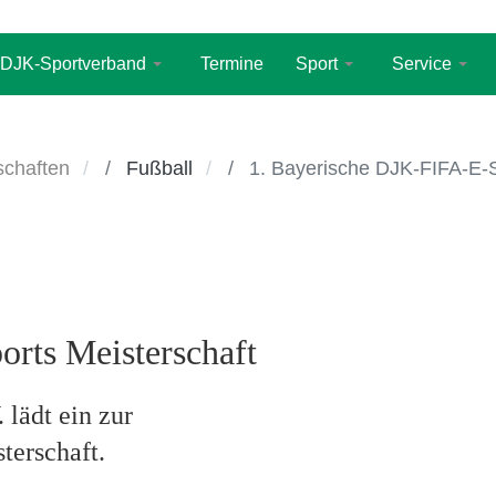
DJK-Sportverband
Termine
Sport
Service
chaften
Fußball
1. Bayerische DJK-FIFA-E-S
rts Meisterschaft
lädt ein zur
terschaft.