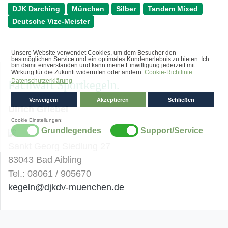
DJK Darching
München
Silber
Tandem Mixed
Deutsche Vize-Meister
Fachwart Sportkegeln
Ulrich Griebel
Sankt Georg Siedlung 27
83043 Bad Aibling
Tel.: 08061 / 905670
kegeln@djkdv-muenchen.de