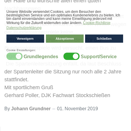
der Halle und wünschte allen einen guten
Nachhauseweg.
Bei einer kurzen Spartenleitersitzung gab Fachwart
Gerhard Poller noch bekannt, dass im Winter wegen
der Bundeswinterspiele keine
Diözesanmeisterschaft stattfindet. Für die
Bundeswinterspiele wird versucht, einen Bus zu
organisieren.
Die Spartenleitersitzung enfällt, da laut Beschluss
der Spartenleiter die Sitzung nur noch alle 2 Jahre
stattfindet.
Mit sportlichem Gruß
Gerhard Poller, DJK Fachwart Stockschießen
By
Johann Grundner
01. November 2019