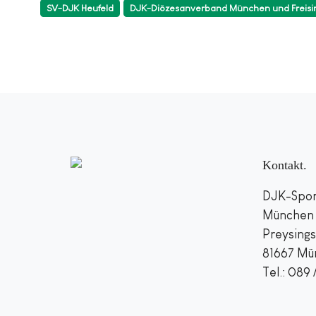
SV-DJK Heufeld
DJK-Diözesanverband München und Freisi
Kontakt
DJK-Spor
München u
Preysings
81667 Mü
Tel.: 089