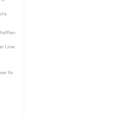
s
echs
chafften
r Linie:
ier für