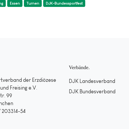
ng
Essen
Turnen
DJK-Bundessportfest
Verbände
tverband der Erzdiözese
DJK Landesverband
nd Freising e.V.
DJK Bundesverband
tr. 99
nchen
 / 203314-54