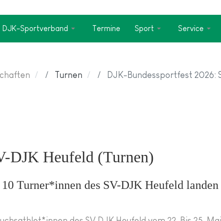
DJK-Sportverband
Termine
Sport
Service
chaften
Turnen
DJK-Bundessportfest 2026: 
V-DJK Heufeld (Turnen)
 - 10 Turner*innen des SV-DJK Heufeld landen
chsathlet*innen des SV DJK Heufeld vom 22. Bis 25. Mai