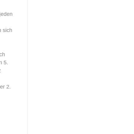
jeden
n sich
ich
m 5.
z
er 2.