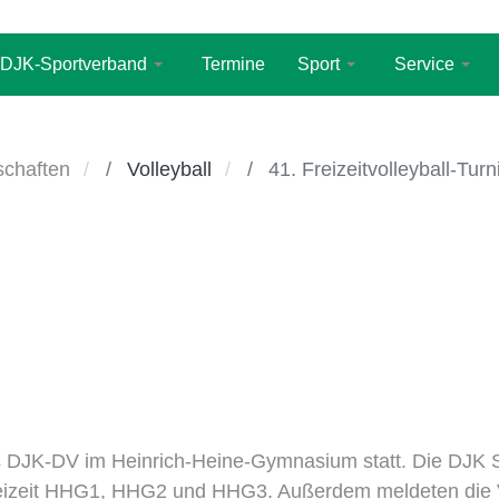
DJK-Sportverband
Termine
Sport
Service
chaften
Volleyball
41. Freizeitvolleyball-Turn
es DJK-DV im Heinrich-Heine-Gymnasium statt. Die DJK
Freizeit HHG1, HHG2 und HHG3. Außerdem meldeten die 