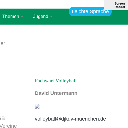
Leichte Sprache
Themen
Jugend
ier
Fachwart Volleyball
David Untermann
 SB
volleyball@djkdv-muenchen.de
Vereine