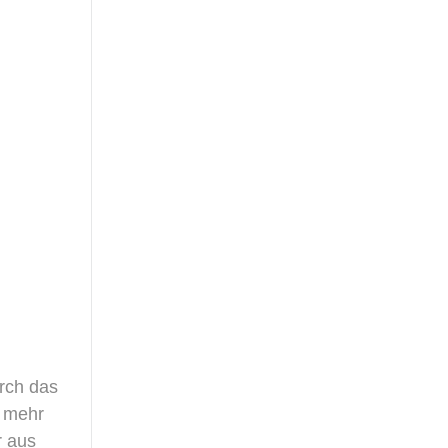
urch das
e mehr
r aus