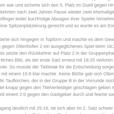
len war und sicherte sich den 5. Platz im Duell gegen H
g kehrten nach zwei Jahren Pause wieder zwei ehemalig
inger leider kurzfristige Absagen ihrer Spieler hinneh
eine Spitzenplatzierung gereicht und so wurde es am En
ntierte sich hingegen in Topform und machte es dem Gew
g gegen Ottenhofen 2 ein ausgeglichenes Spiel beim 18:
nis setzte den Rückkehrer auf Platz 2 in der Gruppenpha
liches Bild, als der erste Satz erneut mit 18:25 verloren 
nte. So musste der Tiebreak für die Entscheidung sorge
le mit einem 15:8 klar machte. Keine Blöße gab sich Otte
K Taufkirchen, der in der Gruppe B in der Vorrunde noc
 Spiel knapp gegen den Titelverteidiger geschlagen geben 
 mit einem 2:0 gegen den Gastgeber durch und feierte so
ang deutlich mit 25:16, tat sich aber im 2. Satz schwer