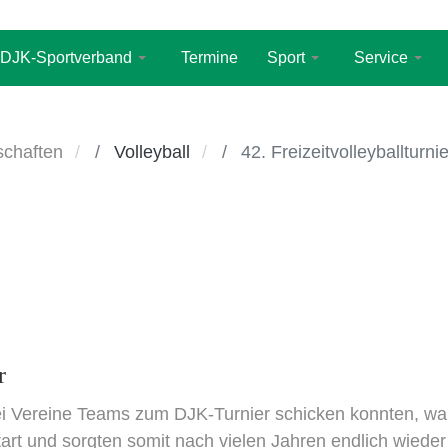
DJK-Sportverband
Termine
Sport
Service
chaften
Volleyball
42. Freizeitvolleyballturnie
r
ei Vereine Teams zum DJK-Turnier schicken konnten, wa
tart und sorgten somit nach vielen Jahren endlich wieder