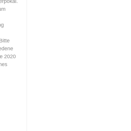
erpokal.
zum
ng
Bitte
iedene
de 2020
önes