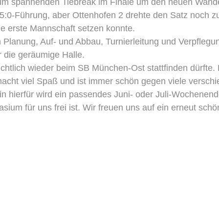
zum spannenden Tiebreak im Finale um den neuen Wand
er 5:0-Führung, aber Ottenhofen 2 drehte den Satz noch 
ie erste Mannschaft setzen konnte.
 Planung, Auf- und Abbau, Turnierleitung und Verpflegu
r die geräumige Halle.
chtlich wieder beim SB München-Ost stattfinden dürfte. 
 macht viel Spaß und ist immer schön gegen viele versch
in hierfür wird ein passendes Juni- oder Juli-Wochenen
ium für uns frei ist. Wir freuen uns auf ein erneut sch