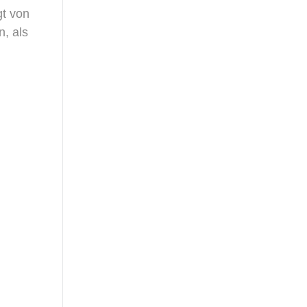
gt von
, als