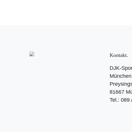
Kontakt
DJK-Spor
München 
Preysings
81667 M
Tel.: 089