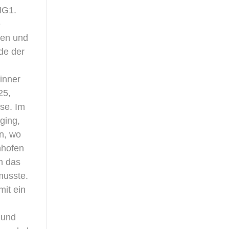
HG1.
e
men und
de der
inner
25,
se. Im
ging,
n, wo
nhofen
h das
musste.
mit ein
 und