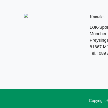
Kontakt
DJK-Spor
München 
Preysings
81667 M
Tel.: 089
Copyright 