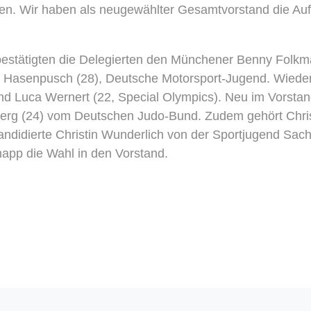
önnen. Wir haben als neugewählter Gesamtvorstand die Au
bestätigten die Delegierten den Münchener Benny Folk
rsten Hasenpusch (28), Deutsche Motorsport-Jugend. Wied
nd Luca Wernert (22, Special Olympics). Neu im Vorstand
rg (24) vom Deutschen Judo-Bund. Zudem gehört Christ
andidierte Christin Wunderlich von der Sportjugend Sac
napp die Wahl in den Vorstand.