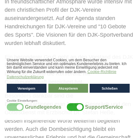
In freundschaftlicher Atmosphäre wurde intensiv mit
dem christlichen Profil der DJK-Vereine
auseinandergesetzt. Auf der Agenda standen
Handreichungen für DJK-Vereine und "10 Gebote
des Sports". Die Visionen für den DJK-Sportverband
wurden lebhaft diskutiert.
Ein besonderer Gruß geht an den Vorstand des DJK
Diözesanverbandes Hamburg, der herzlich
begegnet ist und die Konferenz mit
Gastfreundschaft bereichert hat.
Besonders dankbar sind die
Bundesbeirät*innen man für das Gespräch und den
Gottesdienst mit Erzbischof Dr. Stefan Heße,
dessen inspirierende Worte weiterhin begleiten
werden. Auch die Dombesichtigung bleibt ein
unvergessliches Erlebnis und hat die Gemeinschaft