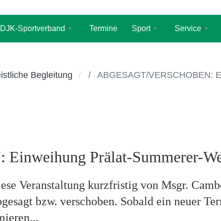
DJK-Sportverband
Termine
Sport
Service
istliche Begleitung
ABGESAGT/VERSCHOBEN: Ein
nweihung Prälat-Summerer-W
iese Veranstaltung kurzfristig von Msgr. Camb
bgesagt bzw. verschoben. Sobald ein neuer Te
ieren...