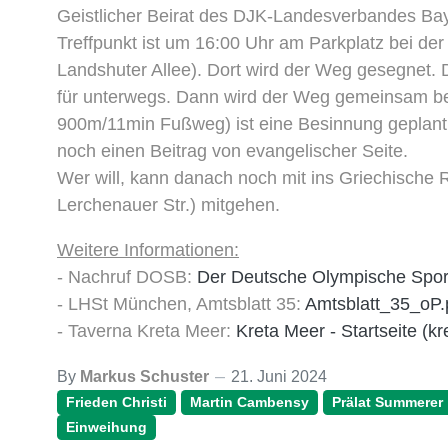
Geistlicher Beirat des DJK-Landesverbandes Bay
Treffpunkt ist um 16:00 Uhr am Parkplatz bei de
Landshuter Allee). Dort wird der Weg gesegnet. D
für unterwegs. Dann wird der Weg gemeinsam b
900m/11min Fußweg) ist eine Besinnung geplant.
noch einen Beitrag von evangelischer Seite.
Wer will, kann danach noch mit ins Griechis
Lerchenauer Str.) mitgehen.
Weitere Informationen:
- Nachruf DOSB:
Der Deutsche Olympische Spor
- LHSt München, Amtsblatt 35:
Amtsblatt_35_oP.
- Taverna Kreta Meer:
Kreta Meer - Startseite (k
By
Markus Schuster
21. Juni 2024
Frieden Christi
Martin Cambensy
Prälat Summerer
Einweihung