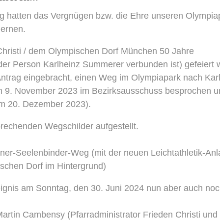
g hatten das Vergnügen bzw. die Ehre unseren Olympiap
lernen.
Christi / dem Olympischen Dorf München 50 Jahre
er Person Karlheinz Summerer verbunden ist) gefeiert 
n Antrag eingebracht, einen Weg im Olympiapark nach Kar
m 9. November 2023 im Bezirksausschuss besprochen u
om 20. Dezember 2023).
prechenden Wegschilder aufgestellt.
er-Seelenbinder-Weg (mit der neuen Leichtathletik-An
chen Dorf im Hintergrund)
reignis am Sonntag, den 30. Juni 2024 nun aber auch no
Martin Cambensy (Pfarradministrator Frieden Christi und