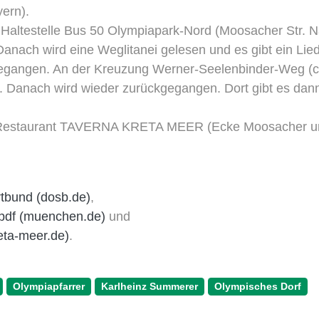
ern).
r Haltestelle Bus 50 Olympiapark-Nord (Moosacher Str. 
anach wird eine Weglitanei gelesen und es gibt ein Lied
egangen. An der Kreuzung Werner-Seelenbinder-Weg (c
 Danach wird wieder zurückgegangen. Dort gibt es dann
che Restaurant TAVERNA KRETA MEER (Ecke Moosacher 
tbund (dosb.de)
,
pdf (muenchen.de)
und
reta-meer.de)
.
Olympiapfarrer
Karlheinz Summerer
Olympisches Dorf