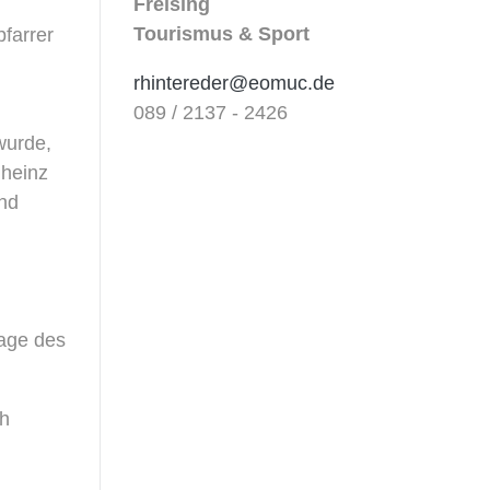
Freising
Tourismus & Sport
farrer
rhintereder@eomuc.de
089 / 2137 - 2426
wurde,
lheinz
nd
lage des
ch