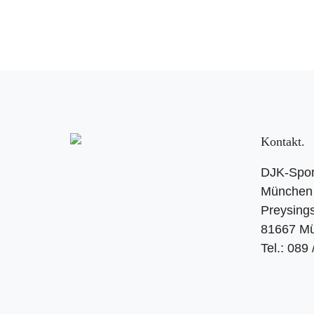
Kontakt
DJK-Spor
München 
Preysings
81667 M
Tel.: 089