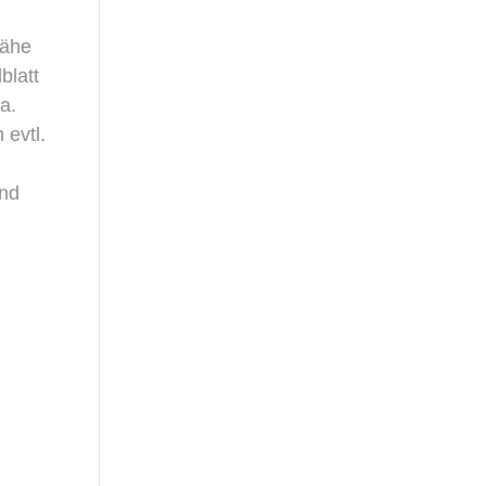
Nähe
blatt
a.
 evtl.
und