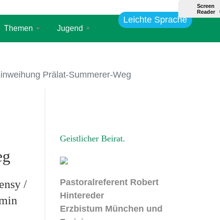
Leichte Sprache
Themen
Jugend
weihung Prälat-Summerer-Weg
Geistlicher Beirat
eg
Pastoralreferent Robert
ensy /
Hintereder
rmin
Erzbistum München und