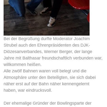
Bei der Begrüßung durfte Moderator Joachim
Strubel auch den Ehrenpräsidenten des DJK-
Diözesanverbandes, Werner Berger, der lange
Jahre mit Balthasar freundschaftlich verbunden war,
willkommen heißen.
Alle zwölf Bahnen waren voll belegt und die
Atmosphäre unter den Beteiligten, sie sich dabei
näher erst auf der Bahn näher kennengelernt
haben, war eindrucksvoll.
Der ehemalige Gründer der Bowlingsparte der