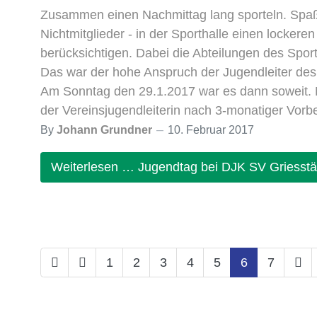
Zusammen einen Nachmittag lang sporteln. Spaß 
Nichtmitglieder - in der Sporthalle einen locke
berücksichtigen. Dabei die Abteilungen des Sportv
Das war der hohe Anspruch der Jugendleiter des
Am Sonntag den 29.1.2017 war es dann soweit. M
der Vereinsjugendleiterin nach 3-monatiger Vorber
By
Johann Grundner
10. Februar 2017
Weiterlesen … Jugendtag bei DJK SV Griesstä
1
2
3
4
5
6
7