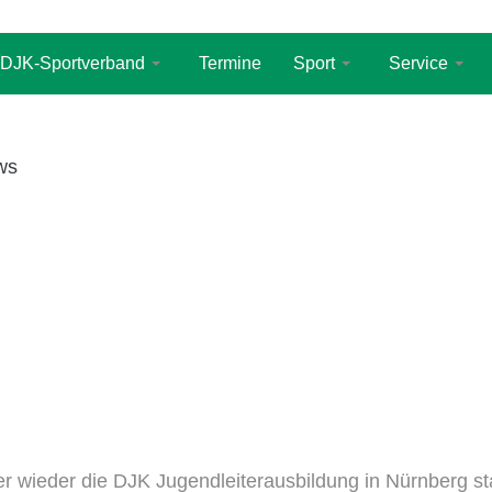
DJK-Sportverband
Termine
Sport
Service
ws
wieder die DJK Jugendleiterausbildung in Nürnberg statt