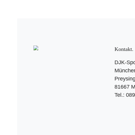
Kontakt
DJK-Spo
München 
Preysing
81667 
Tel.: 08