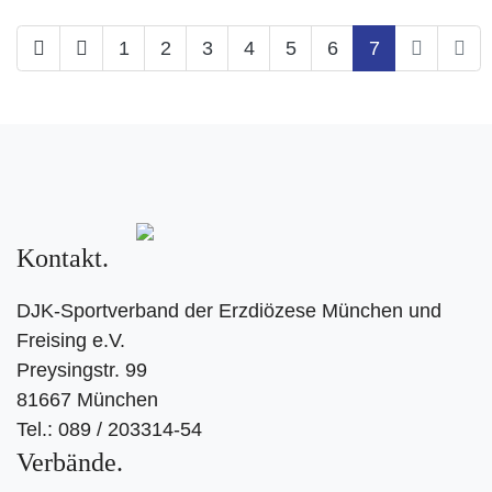
1
2
3
4
5
6
7
Kontakt
DJK-Sportverband der Erzdiözese München und
Freising e.V.
Preysingstr. 99
81667 München
Tel.: 089 / 203314-54
Verbände