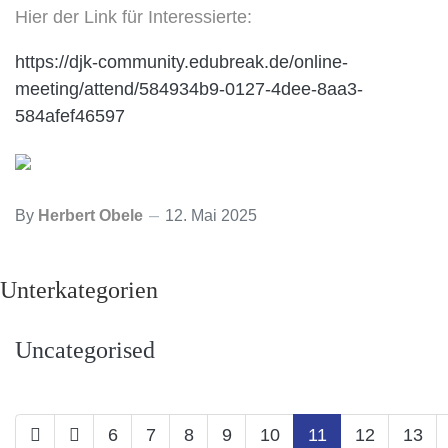
Hier der Link für Interessierte:
https://djk-community.edubreak.de/online-
meeting/attend/584934b9-0127-4dee-8aa3-
584afef46597
By
Herbert Obele
12. Mai 2025
Unterkategorien
Uncategorised
6
7
8
9
10
11
12
13