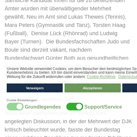
Sämtliche Kandidat*innen für die zu besetzenden
Ämter wurden mit überwältigender Mehrheit
gewählt. Neu im Amt sind Lukas Thewes (Tennis),
Mara Peters (Gymnastik und Tanz), Torsten Haag
(Fußball), Denise Lück (Rhönrad) und Ludwig
Bayer (Turnen). Die Bundesfachschaften Judo und
Boule sind derzeit vakant, nachdem
Bundesfachwart Günter Both aus gesundheitlichen
Gründen kurzfristig zurücktreten musste und
bedauerlicherweise nicht am Bundestag teilnehmen
konnte. Beide Fachschaften, sowie Turnen und
Rhönradturnen, werden beim DJK-Bundessportfest
in Essen 2026 vertreten sein.
Nach einer intensiven und im Vorfeld breit
angelegten Diskussion, in der der Mehrwert der DJK
kritisch beleuchtet wurde, fasste der Bundestag