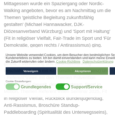
Mittagessen wurde ein Spaziergang oder Nordic-
Walking angeboten, bevor es am Nachmittag um die
Themen 'geistliche Begleitung zukunftsfähig
gestalten' (Michael Hannawacker, DJK-
Diözesanverband Würzburg) und 'Sport mit Haltung'
(Fit in religiöser Vielfalt, Fair-Trade im Sport und 'Für
Demokratie, gegen rechts / Antirassismus) ging.
Am Mittwochvormittag wurde in zwei Gruppen
geteilt: - Verwaltung und Geschäftsführung
beschäftigten sich mit KI (künstliche Intelligenz) und
- Referent*innen mit den Themen Prävention
sexualisierter Gewalt, dem Juniorteam, Sport in
Motion, Themen Referent*innen Seminar 2025, Fit
in religiöser Vielfalt, Rückblick Bundesjugendtag,
Anti-Rassismus, Broschüre Standup-
Paddleboarding (Spiritualität des Unterwegsseins),