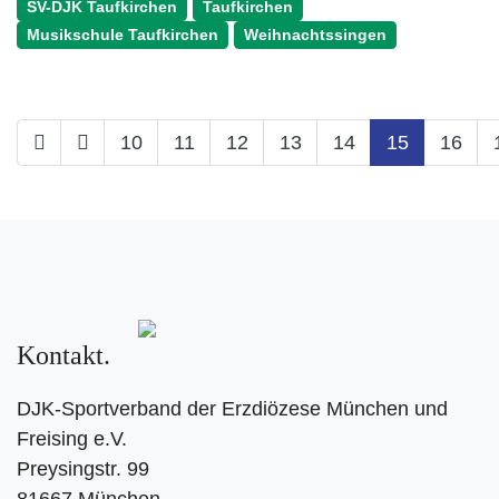
SV-DJK Taufkirchen
Taufkirchen
Musikschule Taufkirchen
Weihnachtssingen
10
11
12
13
14
15
16
Kontakt
DJK-Sportverband der Erzdiözese München und
Freising e.V.
Preysingstr. 99
81667 München